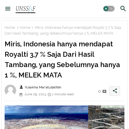
Home
Home
Miris, Indonesia hanya mendapat Royalti 3,7 % Saja
Dari Hasil Tambang, yang Sebelumnya hanya 1 %, MELEK MATA
Miris, Indonesia hanya mendapat
Royalti 3,7 % Saja Dari Hasil
Tambang, yang Sebelumnya hanya
1 %, MELEK MATA
person
Yulaikha Mar'atullatifah
share
0
June 29, 2013
1 minute read