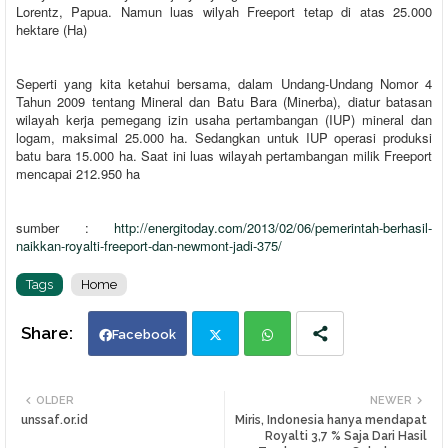
Lorentz, Papua. Namun luas wilyah Freeport tetap di atas 25.000
hektare (Ha)
Seperti yang kita ketahui bersama, dalam Undang-Undang Nomor 4
Tahun 2009 tentang Mineral dan Batu Bara (Minerba), diatur batasan
wilayah kerja pemegang izin usaha pertambangan (IUP) mineral dan
logam, maksimal 25.000 ha. Sedangkan untuk IUP operasi produksi
batu bara 15.000 ha. Saat ini luas wilayah pertambangan milik Freeport
mencapai 212.950 ha
sumber :
http://energitoday.com/2013/02/06/pemerintah-berhasil-
naikkan-royalti-freeport-dan-newmont-jadi-375/
Tags
Home
Facebook
Twi
Wh
OLDER
NEWER
unssaf.or.id
Miris, Indonesia hanya mendapat
tte
ats
Royalti 3,7 % Saja Dari Hasil