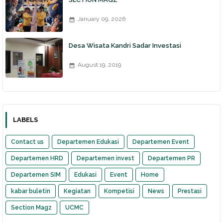
January 09, 2026
Desa Wisata Kandri Sadar Investasi
August 19, 2019
LABELS
Contact us
Departemen Edukasi
Departemen Event
Departemen HRD
Departemen invest
Departemen PR
Departemen SIM
Edukasi
Event
Home
kabar buletin
Kegiatan
Kompetisi
News
Prestasi
Section Magz
UCMC