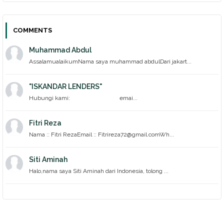
COMMENTS
Muhammad Abdul
AssalamualaikumNama saya muhammad abdulDari jakart...
"ISKANDAR LENDERS"
Hubungi kami: emai...
Fitri Reza
Nama :: Fitri RezaEmail :: Fitrireza72@gmail.comWh...
Siti Aminah
Halo,nama saya Siti Aminah dari Indonesia, tolong ...