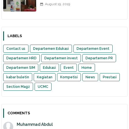
August 19, 2019
LABELS
Contact us
Departemen Edukasi
Departemen Event
Departemen HRD
Departemen invest
Departemen PR
Departemen SIM
Edukasi
Event
Home
kabar buletin
Kegiatan
Kompetisi
News
Prestasi
Section Magz
UCMC
COMMENTS
Muhammad Abdul