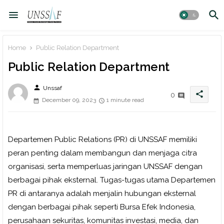
Home
Public Relation Department
Public Relation Department
person
Unssaf
share
0
December 09, 2023
1 minute read
Departemen Public Relations (PR) di UNSSAF memiliki
peran penting dalam membangun dan menjaga citra
organisasi, serta memperluas jaringan UNSSAF dengan
berbagai pihak eksternal. Tugas-tugas utama Departemen
PR di antaranya adalah menjalin hubungan eksternal
dengan berbagai pihak seperti Bursa Efek Indonesia,
perusahaan sekuritas, komunitas investasi, media, dan