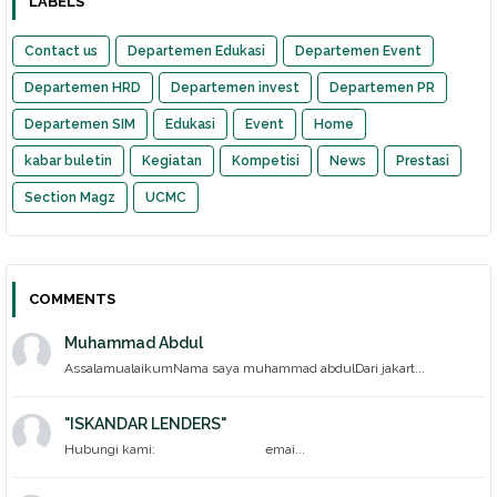
LABELS
Contact us
Departemen Edukasi
Departemen Event
Departemen HRD
Departemen invest
Departemen PR
Departemen SIM
Edukasi
Event
Home
kabar buletin
Kegiatan
Kompetisi
News
Prestasi
Section Magz
UCMC
COMMENTS
Muhammad Abdul
AssalamualaikumNama saya muhammad abdulDari jakart...
"ISKANDAR LENDERS"
Hubungi kami: emai...