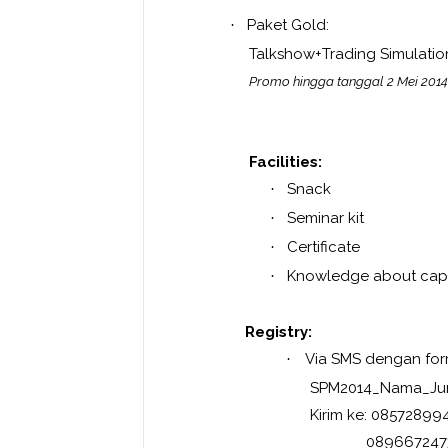
Paket Gold:
·
Talkshow+Trading S
Promo hingga tanggal 2 Mei 2014
Facilities:
Snack
·
Seminar kit
·
Certificate
·
Knowledge about capi
·
Registry:
Via SMS dengan for
·
SPM2014_Nama_Jurusa
Kirim ke: 085728994
08966724737