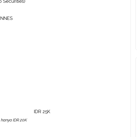
traco Securities)
UNNES
 IDR 25K
 hanya IDR 20K