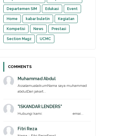
Departemen SIM
Edukasi
Event
Home
kabar buletin
Kegiatan
Kompetisi
News
Prestasi
Section Magz
UCMC
COMMENTS
Muhammad Abdul
AssalamualaikumNama saya muhammad
abdulDari jakart...
"ISKANDAR LENDERS"
Hubungi kami: emai...
Fitri Reza
Nama :: Fitri RezaEmail