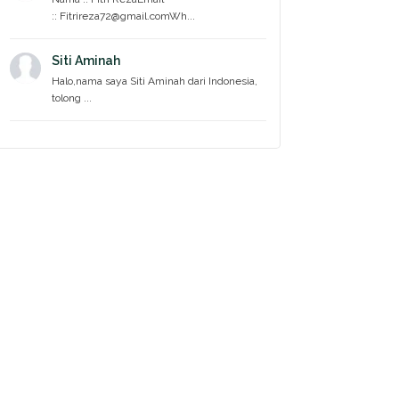
:: Fitrireza72@gmail.comWh...
Siti Aminah
Halo,nama saya Siti Aminah dari Indonesia,
tolong ...