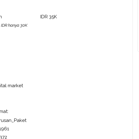
imulation IDR 35K
 IDR hanya 30K
tal market
mat:
n_Paket
961
2