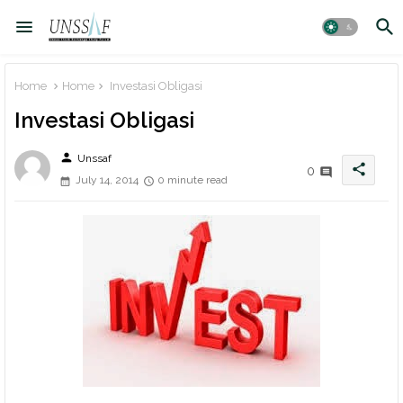
Home
Home
Investasi Obligasi
Investasi Obligasi
person
Unssaf
share
0
July 14, 2014
0 minute read