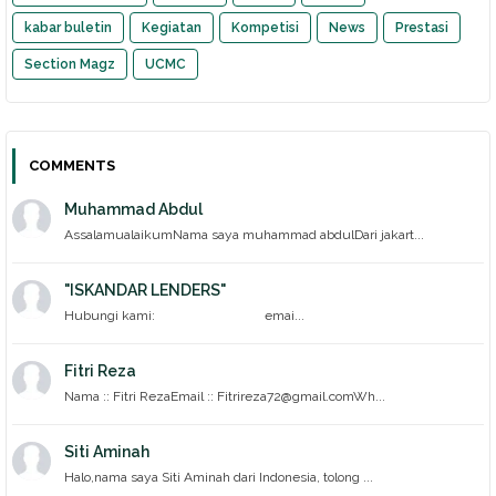
kabar buletin
Kegiatan
Kompetisi
News
Prestasi
Section Magz
UCMC
COMMENTS
Muhammad Abdul
AssalamualaikumNama saya muhammad abdulDari jakart...
"ISKANDAR LENDERS"
Hubungi kami: emai...
Fitri Reza
Nama :: Fitri RezaEmail :: Fitrireza72@gmail.comWh...
Siti Aminah
Halo,nama saya Siti Aminah dari Indonesia, tolong ...