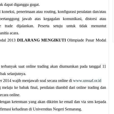
dak dapat diganggu gugat.
l koneksi, penerimaan atau routing, konfigurasi peralatan dan/atau
bertanggung jawab atas kegagalan komunikasi, distorsi atau
ne trade dijalankan. Peserta setuju untuk tidak menuntut
nitia acara.
Modal 2013
DILARANG MENGIKUTI
Olimpiade Pasar Modal
 terbanyak saat online trading akan diumumkan pada tanggal 11
bak selanjutnya.
r 2014 wajib menjawab soal secara online di
www.unssaf.or.id
elaju ke babak final, penilaian diambil dari online trading dan
ecara online.
engan ketentuan yang akan dikirim ke email dan via sms kepada
nfirmasi kehadiran di Universtitas Negeri Semarang.