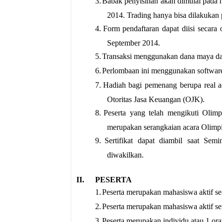
3.
Babak penyisihan akan dimulai pada 
2014. Trading hanya bisa dilakukan 
4.
Form pendaftaran dapat diisi secara 
September 2014.
5.
Transaksi menggunakan dana maya dari 
6.
Perlombaan ini menggunakan software p
7.
Hadiah bagi pemenang berupa real acco
Otoritas Jasa Keuangan (OJK).
8.
Peserta yang telah mengikuti Olim
merupakan serangkaian acara Olimp
9.
Sertifikat dapat diambil saat Se
diwakilkan.
II.
PESERTA
1.
Peserta merupakan mahasiswa aktif se
2.
Peserta merupakan mahasiswa aktif se
3.
Peserta merupakan individu atau 1 ora