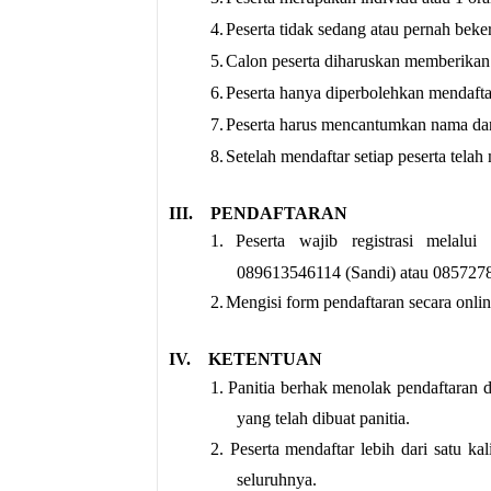
4.
Peserta tidak sedang atau pernah beker
5.
Calon peserta diharuskan memberikan 
6.
Peserta hanya diperbolehkan mendaftar 
7.
Peserta harus mencantumkan nama dan
8.
Setelah mendaftar setiap peserta telah
III.
PENDAFTARAN
1.
Peserta wajib registrasi m
089613546114 (Sandi) atau 0857278
2.
Mengisi form pendaftaran secara onli
IV.
KETENTUAN
1. Panitia berhak menolak pendaftaran d
yang telah dibuat panitia.
2. Peserta mendaftar lebih dari satu k
seluruhnya.