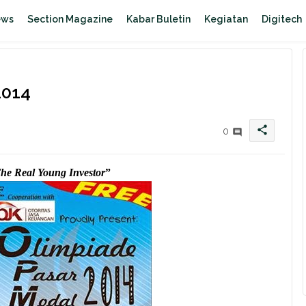
ews
Section Magazine
Kabar Buletin
Kegiatan
Digitech
2014
share
0
he Real Young Investor
”