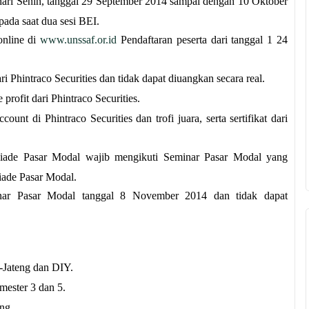
hari Senin, tanggal 29 September 2014 sampai dengan 10 Oktober
pada saat dua sesi BEI.
online di
www.unssaf.or.id
Pendaftaran peserta dari tanggal 1 24
Phintraco Securities dan tidak dapat diuangkan secara real.
rofit dari Phintraco Securities.
unt di Phintraco Securities dan trofi juara, serta sertifikat dari
piade Pasar Modal wajib mengikuti Seminar Pasar Modal yang
iade Pasar Modal.
minar Pasar Modal tanggal 8 November 2014 dan tidak dapat
-Jateng dan DIY.
mester 3 dan 5.
ng.