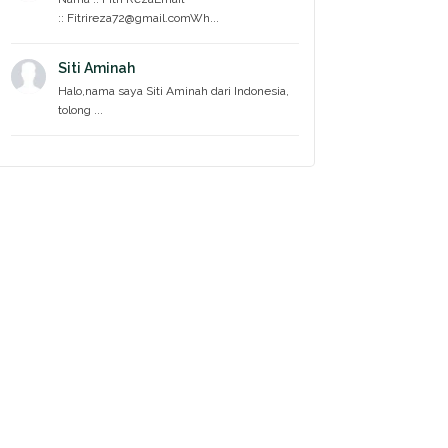
:: Fitrireza72@gmail.comWh...
Siti Aminah
Halo,nama saya Siti Aminah dari Indonesia,
tolong ...