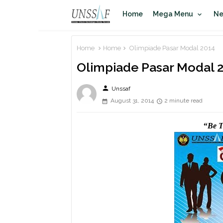
Home
Mega Menu
N
Home
Home
Olimpiade Pasar Modal 2014
Olimpiade Pasar Modal 
person
Unssaf
August 31, 2014
2 minute read
“
Be T