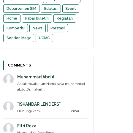
Departemen SIM
Edukasi
Event
Home
kabar buletin
Kegiatan
Kompetisi
News
Prestasi
Section Magz
UCMC
COMMENTS
Muhammad Abdul
AssalamualaikumNama saya muhammad
abdulDari jakart...
"ISKANDAR LENDERS"
Hubungi kami: emai...
Fitri Reza
Nama :: Fitri RezaEmail