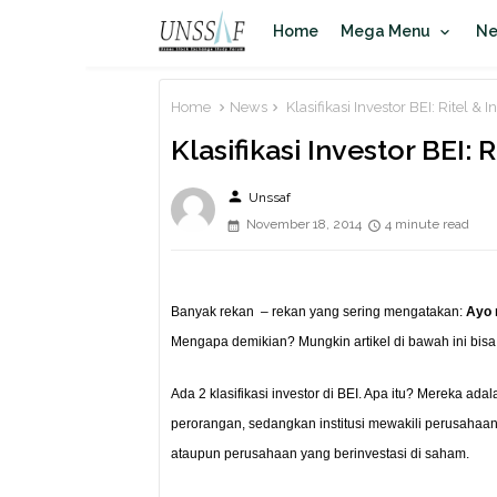
Home
Mega Menu
N
Home
News
Klasifikasi Investor BEI: Ritel & In
Klasifikasi Investor BEI: R
person
Unssaf
November 18, 2014
4 minute read
Banyak rekan – rekan yang sering mengatakan:
Ayo 
Mengapa demikian? Mungkin artikel di bawah ini bis
Ada 2 klasifikasi investor di BEI. Apa itu? Mereka adal
perorangan, sedangkan institusi mewakili perusahaan
ataupun perusahaan yang berinvestasi di saham.