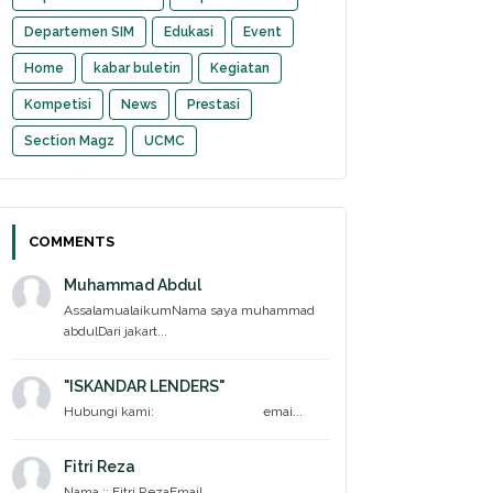
Departemen SIM
Edukasi
Event
Home
kabar buletin
Kegiatan
Kompetisi
News
Prestasi
Section Magz
UCMC
COMMENTS
Muhammad Abdul
AssalamualaikumNama saya muhammad
abdulDari jakart...
"ISKANDAR LENDERS"
Hubungi kami: emai...
Fitri Reza
Nama :: Fitri RezaEmail