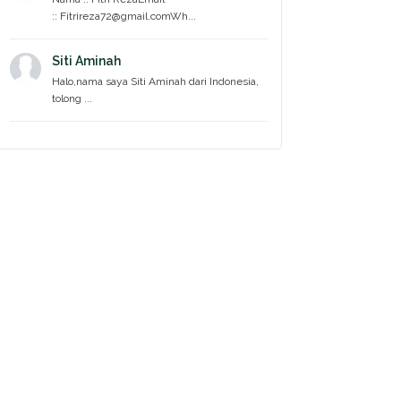
:: Fitrireza72@gmail.comWh...
Siti Aminah
Halo,nama saya Siti Aminah dari Indonesia,
tolong ...