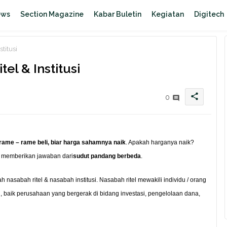
ews
Section Magazine
Kabar Buletin
Kegiatan
Digitech
stitusi
itel & Institusi
share
0
rame – rame beli, biar harga sahamnya naik
. Apakah harganya naik?
a memberikan jawaban dari
sudut pandang berbeda
.
ah nasabah ritel & nasabah institusi. Nasabah ritel mewakili individu / orang
, baik perusahaan yang bergerak di bidang investasi, pengelolaan dana,