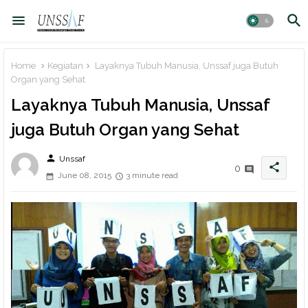
Home
Kegiatan
Layaknya Tubuh Manusia, Unssaf juga Butuh
Organ yang Sehat
Layaknya Tubuh Manusia, Unssaf
juga Butuh Organ yang Sehat
person
Unssaf
share
0
June 08, 2015
3 minute read