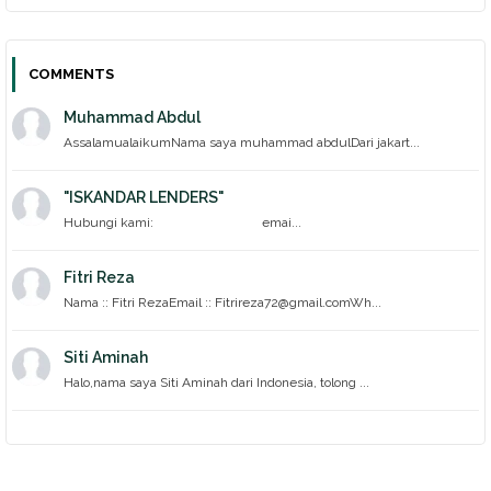
COMMENTS
Muhammad Abdul
AssalamualaikumNama saya muhammad abdulDari jakart...
"ISKANDAR LENDERS"
Hubungi kami: emai...
Fitri Reza
Nama :: Fitri RezaEmail :: Fitrireza72@gmail.comWh...
Siti Aminah
Halo,nama saya Siti Aminah dari Indonesia, tolong ...