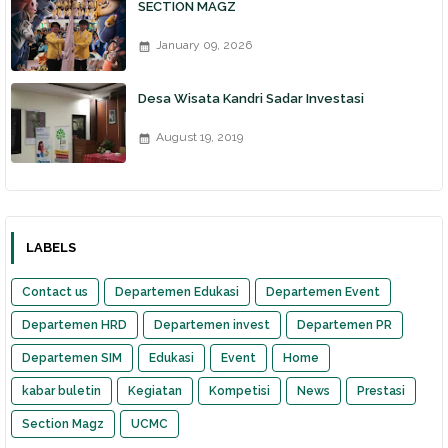
SECTION MAGZ
January 09, 2026
Desa Wisata Kandri Sadar Investasi
August 19, 2019
LABELS
Contact us
Departemen Edukasi
Departemen Event
Departemen HRD
Departemen invest
Departemen PR
Departemen SIM
Edukasi
Event
Home
kabar buletin
Kegiatan
Kompetisi
News
Prestasi
Section Magz
UCMC