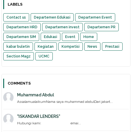
LABELS
Contact us
Departemen Edukasi
Departemen Event
Departemen HRD
Departemen invest
Departemen PR
Departemen SIM
Edukasi
Event
Home
kabar buletin
Kegiatan
Kompetisi
News
Prestasi
Section Magz
UCMC
COMMENTS
Muhammad Abdul
AssalamualaikumNama saya muhammad abdulDari jakart...
"ISKANDAR LENDERS"
Hubungi kami: emai...