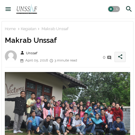
Home
Kegiatan
Makrab Unssaf
Makrab Unssaf
person
Unssaf
share
0
April 05, 2016
3 minute read