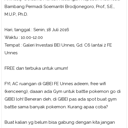
Bambang Permadi Soemantri Brodjonegoro, Prof., S.E.,
M.U.P., Ph.D.
Hari, tanggal : Senin, 18 Juli 2016
Waktu : 10.00-12.00
Tempat : Galeri Investasi BEI Unnes, Gd. C6 lantai 2 FE
Unnes
FREE dan terbuka untuk umum!
FYI, AC ruangan di GIBEI FE Unnes adeem, free wifi
(kenceeng), daaan ada Gym untuk battle pokemon go di
GIBEI loh! Beneran deh, di GIBEI pas ada spot buat gym
battle sama banyak pokemon. Kurang apaa coba?
Buat kalian yg belum bisa gabung dengan kita jangan