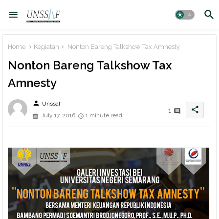
Home
Kegiatan
Nonton Bareng Talkshow Tax Amnesty
Nonton Bareng Talkshow Tax
Amnesty
person
Unssaf
share
1
July 17, 2016
1 minute read