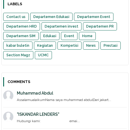
LABELS
Contact us
Departemen Edukasi
Departemen Event
Departemen HRD
Departemen invest
Departemen PR
Departemen SIM
Edukasi
Event
Home
kabar buletin
Kegiatan
Kompetisi
News
Prestasi
Section Magz
UCMC
COMMENTS
Muhammad Abdul
AssalamualaikumNama saya muhammad abdulDari jakart...
"ISKANDAR LENDERS"
Hubungi kami: emai...