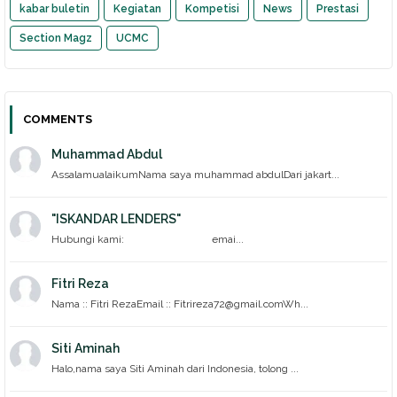
kabar buletin
Kegiatan
Kompetisi
News
Prestasi
Section Magz
UCMC
COMMENTS
Muhammad Abdul
AssalamualaikumNama saya muhammad abdulDari jakart...
"ISKANDAR LENDERS"
Hubungi kami: emai...
Fitri Reza
Nama :: Fitri RezaEmail :: Fitrireza72@gmail.comWh...
Siti Aminah
Halo,nama saya Siti Aminah dari Indonesia, tolong ...