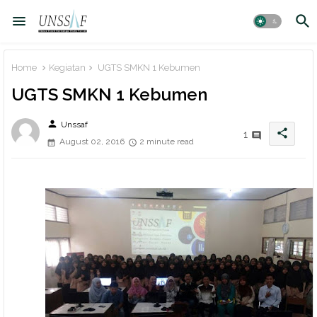
Home
Kegiatan
UGTS SMKN 1 Kebumen
UGTS SMKN 1 Kebumen
person
Unssaf
share
1
August 02, 2016
2 minute read