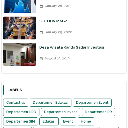
January 26, 2015
SECTION MAGZ
January 09, 2026
Desa Wisata Kandri Sadar Investasi
August 19, 2019
LABELS
Contact us
Departemen Edukasi
Departemen Event
Departemen HRD
Departemen invest
Departemen PR
Departemen SIM
Edukasi
Event
Home