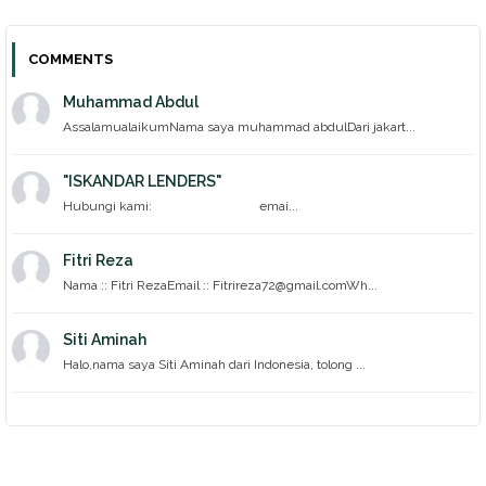
COMMENTS
Muhammad Abdul
AssalamualaikumNama saya muhammad abdulDari jakart...
"ISKANDAR LENDERS"
Hubungi kami: emai...
Fitri Reza
Nama :: Fitri RezaEmail :: Fitrireza72@gmail.comWh...
Siti Aminah
Halo,nama saya Siti Aminah dari Indonesia, tolong ...