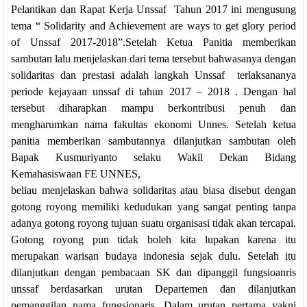
Pelantikan dan Rapat Kerja Unssaf Tahun 2017 ini mengusung
tema “ Solidarity and Achievement are ways to get glory period
of Unssaf 2017-2018”.Setelah Ketua Panitia memberikan
sambutan lalu menjelaskan dari tema tersebut bahwasanya dengan
solidaritas dan prestasi adalah langkah Unssaf terlaksananya
periode kejayaan unssaf di tahun 2017 – 2018 . Dengan hal
tersebut diharapkan mampu berkontribusi penuh dan
mengharumkan nama fakultas ekonomi Unnes. Setelah ketua
panitia memberikan sambutannya dilanjutkan sambutan oleh
Bapak Kusmuriyanto selaku Wakil Dekan Bidang
Kemahasiswaan FE UNNES,
beliau menjelaskan bahwa solidaritas atau biasa disebut dengan
gotong royong memiliki kedudukan yang sangat penting tanpa
adanya gotong royong tujuan suatu organisasi tidak akan tercapai.
Gotong royong pun tidak boleh kita lupakan karena itu
merupakan warisan budaya indonesia sejak dulu. Setelah itu
dilanjutkan dengan pembacaan SK dan dipanggil fungsioanris
unssaf berdasarkan urutan Departemen dan dilanjutkan
pemanggilan nama fungsionaris. Dalam urutan pertama yakni