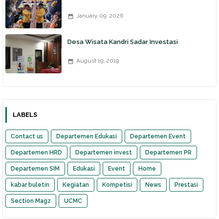
January 09, 2026
Desa Wisata Kandri Sadar Investasi
August 19, 2019
LABELS
Contact us
Departemen Edukasi
Departemen Event
Departemen HRD
Departemen invest
Departemen PR
Departemen SIM
Edukasi
Event
Home
kabar buletin
Kegiatan
Kompetisi
News
Prestasi
Section Magz
UCMC