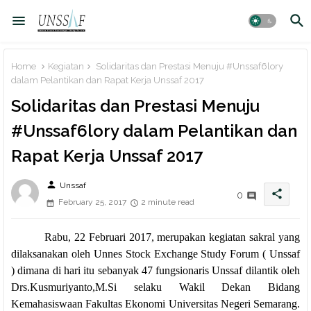
Home
Kegiatan
Solidaritas dan Prestasi Menuju #Unssaf6lory
dalam Pelantikan dan Rapat Kerja Unssaf 2017
Solidaritas dan Prestasi Menuju
#Unssaf6lory dalam Pelantikan dan
Rapat Kerja Unssaf 2017
person
Unssaf
share
0
February 25, 2017
2 minute read
Rabu, 22 Februari 2017, merupakan kegiatan sakral yang
dilaksanakan oleh Unnes Stock Exchange Study Forum ( Unssaf
) dimana di hari itu sebanyak 47 fungsionaris Unssaf dilantik oleh
Drs.Kusmuriyanto,M.Si selaku Wakil Dekan Bidang
Kemahasiswaan Fakultas Ekonomi Universitas Negeri Semarang.