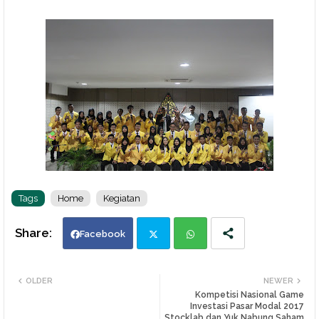
Tags
Home
Kegiatan
Facebook
Twi
Wh
OLDER
NEWER
Kompetisi Nasional Game
tte
ats
Investasi Pasar Modal 2017
Stocklab dan Yuk Nabung Saham