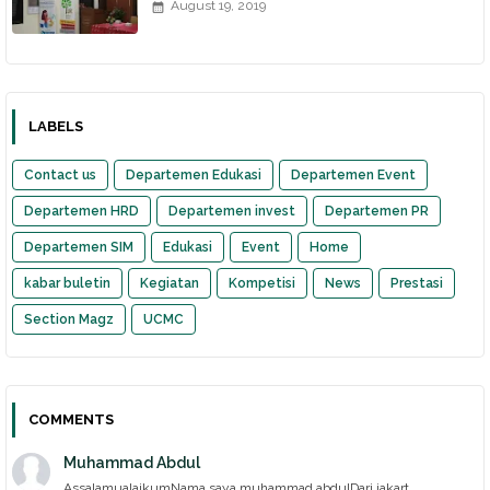
August 19, 2019
LABELS
Contact us
Departemen Edukasi
Departemen Event
Departemen HRD
Departemen invest
Departemen PR
Departemen SIM
Edukasi
Event
Home
kabar buletin
Kegiatan
Kompetisi
News
Prestasi
Section Magz
UCMC
COMMENTS
Muhammad Abdul
AssalamualaikumNama saya muhammad abdulDari jakart...