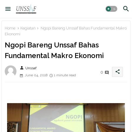
Home
Kegiatan
Ngopi Bareng Unssaf Bahas Fundamental Makro
Ekonomi
Ngopi Bareng Unssaf Bahas
Fundamental Makro Ekonomi
person
Unssaf
share
0
June 04, 2018
1 minute read