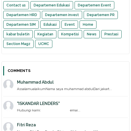
Contact us
Departemen Edukasi
Departemen Event
Departemen HRD
Departemen invest
Departemen PR
Departemen SIM
Edukasi
Event
Home
kabar buletin
Kegiatan
Kompetisi
News
Prestasi
Section Magz
UCMC
COMMENTS
Muhammad Abdul
AssalamualaikumNama saya muhammad abdulDari jakart...
"ISKANDAR LENDERS"
Hubungi kami: emai...
Fitri Reza