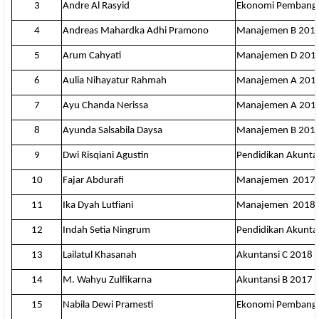
3
Andre Al Rasyid
Ekonomi Pembang
4
Andreas Mahardka Adhi Pramono
Manajemen B 201
5
Arum Cahyati
Manajemen D 201
6
Aulia Nihayatur Rahmah
Manajemen A 201
7
Ayu Chanda Nerissa
Manajemen A 201
8
Ayunda Salsabila Daysa
Manajemen B 201
9
Dwi Risqiani Agustin
Pendidikan Akunta
10
Fajar Abdurafi
Manajemen 2017
11
Ika Dyah Lutfiani
Manajemen 2018
12
Indah Setia Ningrum
Pendidikan Akunta
13
Lailatul Khasanah
Akuntansi C 2018
14
M. Wahyu Zulfikarna
Akuntansi B 2017
15
Nabila Dewi Pramesti
Ekonomi Pembang