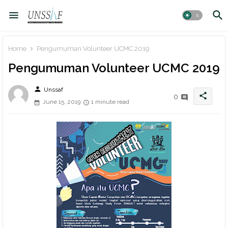
Home
Pengumuman Volunteer UCMC 2019
Pengumuman Volunteer UCMC 2019
person
Unssaf
share
0
June 15, 2019
1 minute read