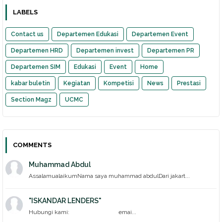
LABELS
Contact us
Departemen Edukasi
Departemen Event
Departemen HRD
Departemen invest
Departemen PR
Departemen SIM
Edukasi
Event
Home
kabar buletin
Kegiatan
Kompetisi
News
Prestasi
Section Magz
UCMC
COMMENTS
Muhammad Abdul
AssalamualaikumNama saya muhammad abdulDari jakart...
"ISKANDAR LENDERS"
Hubungi kami: emai...