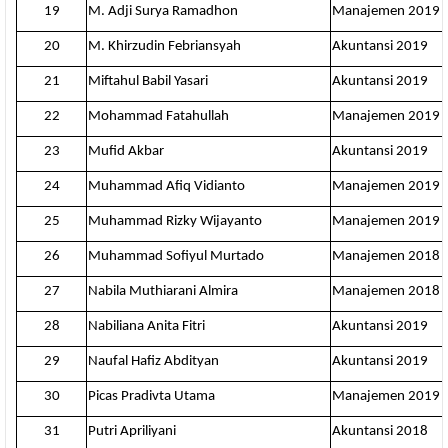
19
M. Adji Surya Ramadhon
Manajemen 2019
20
M. Khirzudin Febriansyah
Akuntansi 2019
21
Miftahul Babil Yasari
Akuntansi 2019
22
Mohammad Fatahullah
Manajemen 2019
23
Mufid Akbar
Akuntansi 2019
24
Muhammad Afiq Vidianto
Manajemen 2019
25
Muhammad Rizky Wijayanto
Manajemen 2019
26
Muhammad Sofiyul Murtado
Manajemen 2018
27
Nabila Muthiarani Almira
Manajemen 2018
28
Nabiliana Anita Fitri
Akuntansi 2019
29
Naufal Hafiz Abdityan
Akuntansi 2019
30
Picas Pradivta Utama
Manajemen 2019
31
Putri Apriliyani
Akuntansi 2018