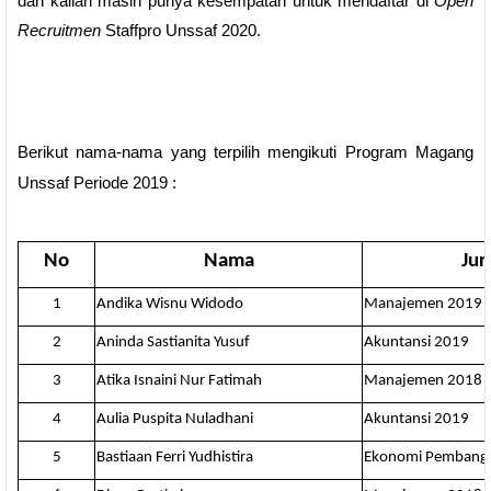
dan kalian masih punya kesempatan untuk mendaftar di
Open
Recruitmen
Staffpro Unssaf 2020.
Berikut nama-nama yang terpilih mengikuti Program Magang
Unssaf Periode 2019
:
No
Nama
Jur
1
Andika Wisnu Widodo
Manajemen 2019
2
Aninda Sastianita Yusuf
Akuntansi 2019
3
Atika Isnaini Nur Fatimah
Manajemen 2018
4
Aulia Puspita Nuladhani
Akuntansi 2019
5
Bastiaan Ferri Yudhistira
Ekonomi Pembang