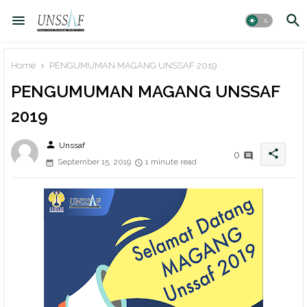
Home
PENGUMUMAN MAGANG UNSSAF 2019
PENGUMUMAN MAGANG UNSSAF
2019
person
Unssaf
share
0
September 15, 2019
1 minute read