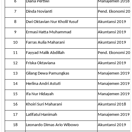
6
Diana Pertiwi
Manajemen 2018
7
Dinda Novianti
Pend. Ekonomi 20
8
Dwi Oktavian Nur Kholil Yusuf
Akuntansi 2019
9
Ermasi Hatta Muhammad
Akuntansi 2019
10
Farras Aulia Maharani
Akuntansi 2019
11
Fayyad Malik Abdillah
Pend. Ekonomi 20
12
Friska Oktaviana
Akuntansi 2019
13
Gilang Dewa Pamungkas
Manajemen 2019
14
Herlina Andri Astuti
Manajemen 2019
15
Ifa Nur Hidayah
Manajemen 2019
16
Khoiri Suri Maharani
Akuntansi 2018
17
Latifatul Hanimah
Manajemen 2019
18
Leonardo Dimas Ario Wibowo
Akuntansi 2019