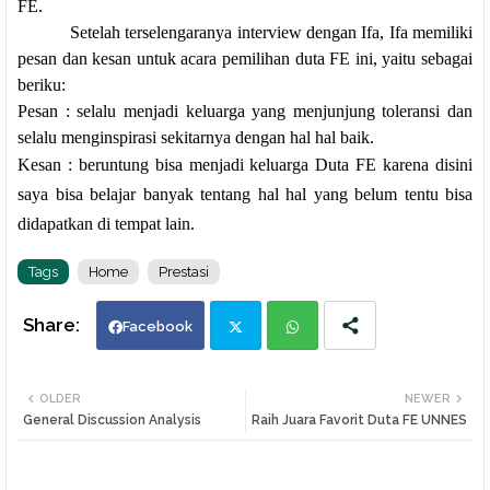
FE.
Setelah terselengaranya interview dengan Ifa, Ifa memiliki
pesan dan kesan untuk acara pemilihan duta FE ini, yaitu sebagai
beriku:
Pesan : selalu menjadi keluarga yang menjunjung toleransi dan
selalu menginspirasi sekitarnya dengan hal hal baik.
Kesan : beruntung bisa menjadi keluarga Duta FE karena disini
saya bisa belajar banyak tentang hal hal yang belum tentu bisa
didapatkan di tempat lain.
Tags
Home
Prestasi
Facebook
Twi
Wh
OLDER
NEWER
General Discussion Analysis
Raih Juara Favorit Duta FE UNNES
tte
ats
r
app