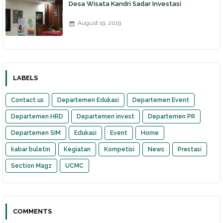
Desa Wisata Kandri Sadar Investasi
August 19, 2019
LABELS
Contact us
Departemen Edukasi
Departemen Event
Departemen HRD
Departemen invest
Departemen PR
Departemen SIM
Edukasi
Event
Home
kabar buletin
Kegiatan
Kompetisi
News
Prestasi
Section Magz
UCMC
COMMENTS