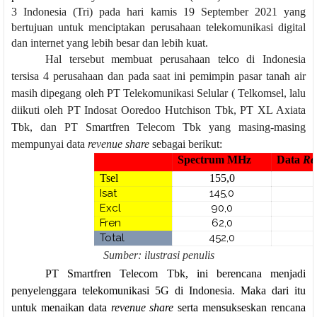
3 Indonesia (Tri) pada hari kamis 19 September 2021 yang
bertujuan untuk menciptakan perusahaan telekomunikasi digital
dan internet yang lebih besar dan lebih kuat.
Hal tersebut membuat perusahaan telco di Indonesia
tersisa 4 perusahaan dan pada saat ini pemimpin pasar tanah air
masih dipegang oleh PT Telekomunikasi Selular ( Telkomsel, lalu
diikuti oleh PT Indosat Ooredoo Hutchison Tbk, PT XL Axiata
Tbk, dan PT Smartfren Telecom Tbk yang masing-masing
mempunyai data
revenue share
sebagai berikut:
Spectrum MHz
Data
Re
Tsel
155,0
Isat
145,0
Excl
90,0
Fren
62,0
Total
452,0
Sumber: ilustrasi penulis
PT Smartfren Telecom Tbk, ini berencana menjadi
penyelenggara telekomunikasi 5G di Indonesia. Maka dari itu
untuk menaikan data
revenue share
serta mensukseskan rencana