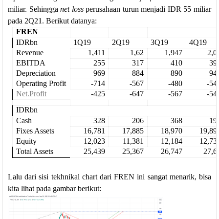
miliar. Sehingga
net loss
perusahaan turun menjadi IDR 55 miliar
pada 2Q21. Berikut datanya:
FREN
IDRbn
1Q19
2Q19
3Q19
4Q19
Revenue
1,411
1,62
1,947
2,0
EBITDA
255
317
410
39
Depreciation
969
884
890
94
Operating Profit
-714
-567
-480
-54
Net.Profit
-425
-647
-567
-54
IDRbn
Cash
328
206
368
19
Fixes Assets
16,781
17,885
18,970
19,89
Equity
12,023
11,381
12,184
12,73
Total Assets
25,439
25,367
26,747
27,6
Lalu dari sisi tekhnikal chart dari FREN ini sangat menarik, bisa
kita lihat pada gambar berikut: