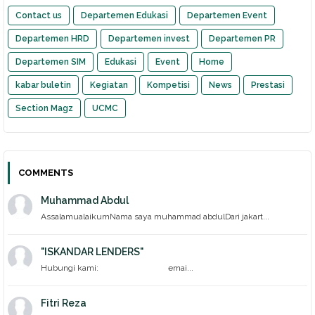
Contact us
Departemen Edukasi
Departemen Event
Departemen HRD
Departemen invest
Departemen PR
Departemen SIM
Edukasi
Event
Home
kabar buletin
Kegiatan
Kompetisi
News
Prestasi
Section Magz
UCMC
COMMENTS
Muhammad Abdul
AssalamualaikumNama saya muhammad abdulDari jakart...
"ISKANDAR LENDERS"
Hubungi kami: emai...
Fitri Reza