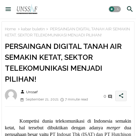
Home
kabar buletin
PERSAINGAN DIGITAL TANAH AIR SEMAKIN
KETAT, SEKTOR TELEKOMUNIKASI MENJADI PILIHAN!
PERSAINGAN DIGITAL TANAH AIR
SEMAKIN KETAT, SEKTOR
TELEKOMUNIKASI MENJADI
PILIHAN!
person
Unssaf
share
0
September 21, 2021
7 minute read
Kompetisi dunia telekomunikasi di Indonesia semakin
ketat, hal tersebut dibuktikan dengan adanya
merger
dua
perusahaan besar yaitu P
T Indosat Tbk (ISAT) dan PT Hutchison