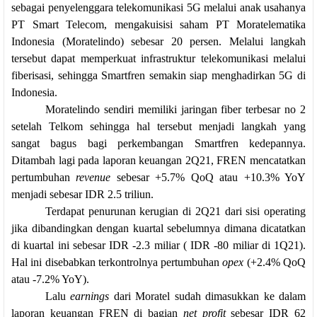
sebagai penyelenggara telekomunikasi 5G melalui anak usahanya
PT Smart Telecom, mengakuisisi saham PT Moratelematika
Indonesia (Moratelindo) sebesar 20 persen. Melalui langkah
tersebut dapat memperkuat infrastruktur telekomunikasi melalui
fiberisasi, sehingga Smartfren semakin siap menghadirkan 5G di
Indonesia.
Moratelindo sendiri memiliki jaringan fiber terbesar no 2
setelah Telkom sehingga hal tersebut menjadi langkah yang
sangat bagus bagi perkembangan Smartfren kedepannya.
Ditambah lagi pada laporan keuangan 2Q21, FREN mencatatkan
pertumbuhan
revenue
sebesar +5.7% QoQ atau +10.3% YoY
menjadi sebesar IDR 2.5 triliun.
Terdapat penurunan kerugian di 2Q21 dari sisi operating
jika dibandingkan dengan kuartal sebelumnya dimana dicatatkan
di kuartal ini sebesar IDR -2.3 miliar ( IDR -80 miliar di 1Q21).
Hal ini disebabkan terkontrolnya pertumbuhan
opex
(+2.4% QoQ
atau -7.2% YoY).
Lalu
earnings
dari Moratel sudah dimasukkan ke dalam
laporan keuangan FREN di bagian
net profit
sebesar IDR 62