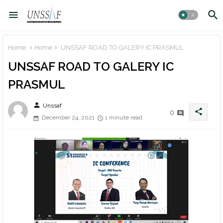
Home
Home
UNSSAF ROAD TO GALERY IC PRASMUL
UNSSAF ROAD TO GALERY IC
PRASMUL
person
Unssaf
share
0
December 24, 2021
1 minute read