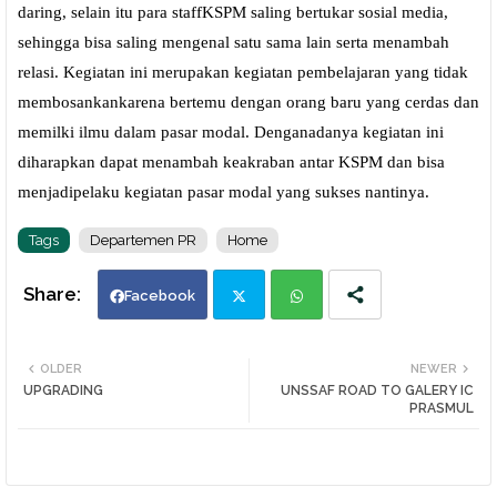
daring, selain itu para staffKSPM saling bertukar sosial media,
sehingga bisa saling mengenal satu sama lain serta menambah
relasi. Kegiatan ini merupakan kegiatan pembelajaran yang tidak
membosankankarena bertemu dengan orang baru yang cerdas dan
memilki ilmu dalam pasar modal. Denganadanya kegiatan ini
diharapkan dapat menambah keakraban antar KSPM dan bisa
menjadipelaku kegiatan pasar modal yang sukses nantinya.
Tags
Departemen PR
Home
Facebook
Twi
Wh
OLDER
NEWER
UPGRADING
UNSSAF ROAD TO GALERY IC
tte
ats
PRASMUL
r
app