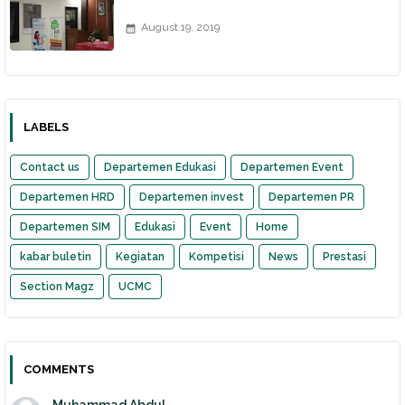
August 19, 2019
LABELS
Contact us
Departemen Edukasi
Departemen Event
Departemen HRD
Departemen invest
Departemen PR
Departemen SIM
Edukasi
Event
Home
kabar buletin
Kegiatan
Kompetisi
News
Prestasi
Section Magz
UCMC
COMMENTS