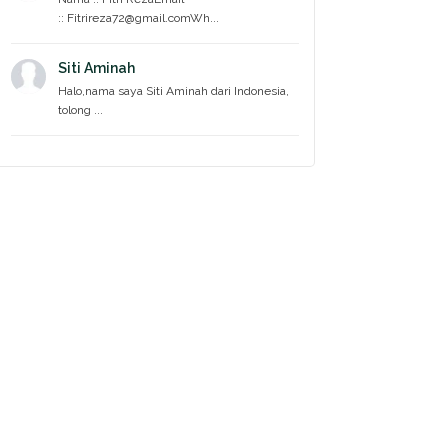
:: Fitrireza72@gmail.comWh...
Siti Aminah
Halo,nama saya Siti Aminah dari Indonesia,
tolong ...