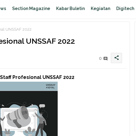
ews
Section Magazine
Kabar Buletin
Kegiatan
Digitech
nal UNSSAF 2022
esional UNSSAF 2022
share
0
aff Profesional UNSSAF 2022