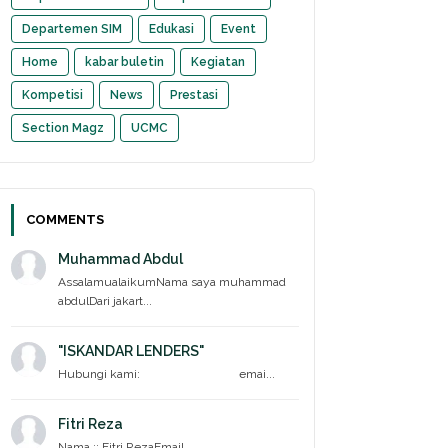
Departemen SIM
Edukasi
Event
Home
kabar buletin
Kegiatan
Kompetisi
News
Prestasi
Section Magz
UCMC
COMMENTS
Muhammad Abdul
AssalamualaikumNama saya muhammad
abdulDari jakart...
"ISKANDAR LENDERS"
Hubungi kami: emai...
Fitri Reza
Nama :: Fitri RezaEmail