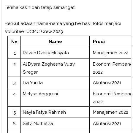
Terima kasih dan tetap semangat!
Berikut adalah nama-nama yang berhasil lolos menjadi
Volunteer UCMC Crew 2023.
Name
Prodi
No
Manajemen
2022
Razan
Dzaky
Musyafa
1
Ekonomi
Pembang
Al
Dyara
Zeghesna
Vutry
2
2022
Siregar
Akutansi
2021
Lia
Yunita
3
4
Melysa
Anggreni
Ekonomi
Pembang
2022
Manajemen
2022
Nayla
Fatya
Rahmah
5
Selvi
Nurhalisa
Akutansi
2021
6