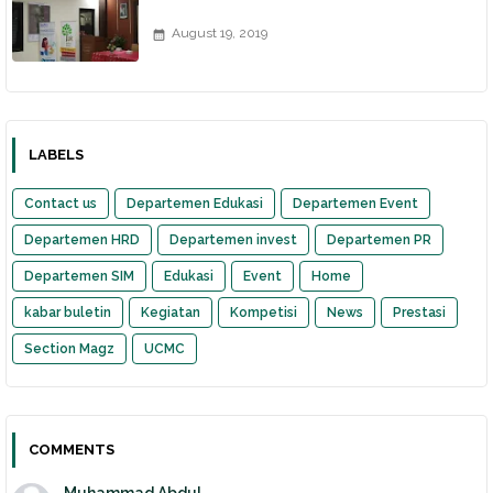
August 19, 2019
LABELS
Contact us
Departemen Edukasi
Departemen Event
Departemen HRD
Departemen invest
Departemen PR
Departemen SIM
Edukasi
Event
Home
kabar buletin
Kegiatan
Kompetisi
News
Prestasi
Section Magz
UCMC
COMMENTS