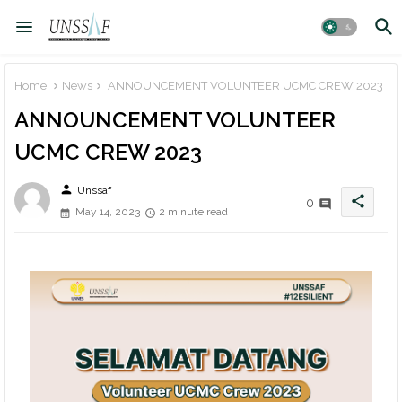
Home
News
ANNOUNCEMENT VOLUNTEER UCMC CREW 2023
ANNOUNCEMENT VOLUNTEER
UCMC CREW 2023
person
Unssaf
share
0
May 14, 2023
2 minute read