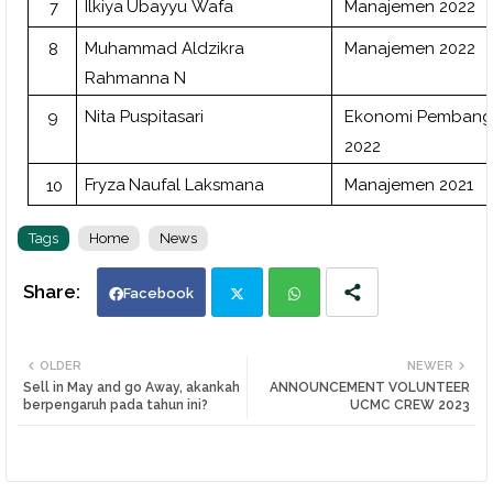
Manajemen
2022
Ilkiya
Ubayyu
Wafa
7
Manajemen
2022
Muhammad
Aldzikra
8
Rahmanna
N
Nita
Puspitasari
Ekonomi
Pembang
9
2022
Manajemen
2021
Fryza
Naufal
Laksmana
10
Tags
Home
News
Facebook
Twi
Wh
OLDER
NEWER
Sell in May and go Away, akankah
ANNOUNCEMENT VOLUNTEER
tte
ats
berpengaruh pada tahun ini?
UCMC CREW 2023
r
app