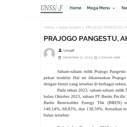
Home
Mega Menu
N
Home
kabar buletin
PRAJOGO PANGESTU, A
PRAJOGO PANGESTU, A
person
Unssaf
December 11, 2023
2 minute read
Saham-saham milik Prajogo Pangestu
pekan terakhir. Hal ini dikarenakan Prajogo
dengan bisnis yang tersebar di berbagai sektor,
Pada tahun 2023, saham-saham milik 
bulan Oktober 2023, saham PT Barito Pacific
Barito Renewables Energy Tbk (BREN) men
148,14%, 68,83%, dan 138,59%. Kenaikan te
bulan tersebut.