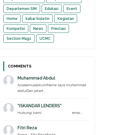
Departemen SIM
Edukasi
Event
Home
kabar buletin
Kegiatan
Kompetisi
News
Prestasi
Section Magz
UCMC
COMMENTS
Muhammad Abdul
AssalamualaikumNama saya muhammad
abdulDari jakart...
"ISKANDAR LENDERS"
Hubungi kami: emai...
Fitri Reza
Nama :: Fitri RezaEmail