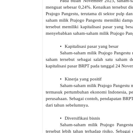
Pada bulan November 2023, saham-sa
menguat sebesar 0,24%. Kenaikan tersebut did
Prajogo Pangestu, terutama di sektor pulp dan
saham milik Prajogo Pangestu memiliki dampa
tersebut memiliki kapitalisasi pasar yang bes
menyebabkan saham-saham milik Prajogo Pang
•
Kapitalisasi pasar yang besar
Saham-saham milik Prajogo Pangestu me
saham tersebut sebagai salah satu saham den
kapitalisasi pasar BRPT pada tanggal 24 Novem
•
Kinerja yang positif
Saham-saham milik Prajogo Pangestu mem
termasuk pertumbuhan ekonomi Indonesia, pen
perusahaan. Sebagai contoh, pendapatan BRPT
dari tahun sebelumnya.
•
Diversifikasi bisnis
Saham-saham milik Prajogo Pangestu
tersebut lebih tahan terhadap risiko. Sebagai