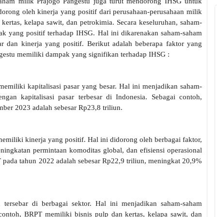
ham milik Prajogo Pangestu juga turut mendorong IHSG untuk
orong oleh kinerja yang positif dari perusahaan-perusahaan milik
 kertas, kelapa sawit, dan petrokimia. Secara keseluruhan, saham-
k yang positif terhadap IHSG. Hal ini dikarenakan saham-saham
ar dan kinerja yang positif. Berikut adalah beberapa faktor yang
estu memiliki dampak yang signifikan terhadap IHSG :
miliki kapitalisasi pasar yang besar. Hal ini menjadikan saham-
gan kapitalisasi pasar terbesar di Indonesia. Sebagai contoh,
ber 2023 adalah sebesar Rp23,8 triliun.
iliki kinerja yang positif. Hal ini didorong oleh berbagai faktor,
ingkatan permintaan komoditas global, dan efisiensi operasional
 pada tahun 2022 adalah sebesar Rp22,9 triliun, meningkat 20,9%
 tersebar di berbagai sektor. Hal ini menjadikan saham-saham
 contoh, BRPT memiliki bisnis pulp dan kertas, kelapa sawit, dan