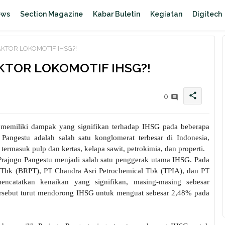
ews
Section Magazine
Kabar Buletin
Kegiatan
Digitech
KTOR LOKOMOTIF IHSG?!
KTOR LOKOMOTIF IHSG?!
share
0
 memiliki dampak yang signifikan terhadap IHSG pada beberapa
 Pangestu adalah salah satu konglomerat terbesar di Indonesia,
 termasuk pulp dan kertas, kelapa sawit, petrokimia, dan properti.
Prajogo Pangestu menjadi salah satu penggerak utama IHSG. Pada
 Tbk (BRPT), PT Chandra Asri Petrochemical Tbk (TPIA), dan PT
catatkan kenaikan yang signifikan, masing-masing sebesar
rsebut turut mendorong IHSG untuk menguat sebesar 2,48% pada