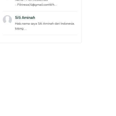
:: Fitrireza72@gmail.comWh...
Siti Aminah
Halo,nama saya Siti Aminah dari Indonesia,
tolong ...