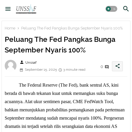
Home
Peluang The Fed Pangkas Bunga September Nyaris 100%
Peluang The Fed Pangkas Bunga
September Nyaris 100%
person
Unssaf
share
0
September 15, 2025
3 minute read
The Federal Reserve (The Fed), bank sentral AS, kini
berada di bawah tekanan kuat untuk memangkas suku bunga
acuannya. Alat ukur sentimen pasar, CME FedWatch Tool,
bahkan menunjukkan probabilitas pemangkasan pada pertemuan
September mendatang sudah mencapai nyaris 100%. Pergeseran
dramatis ini terjadi setelah rilis serangkaian data ekonomi AS