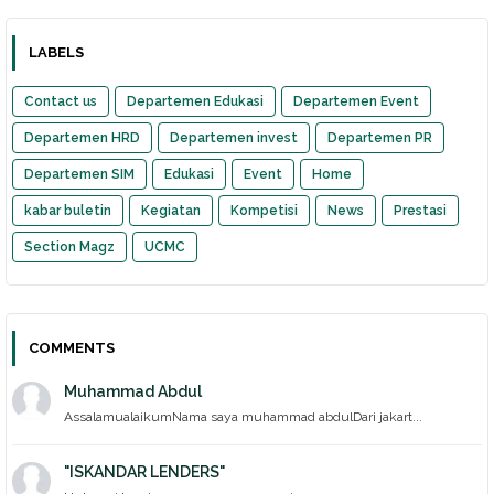
LABELS
Contact us
Departemen Edukasi
Departemen Event
Departemen HRD
Departemen invest
Departemen PR
Departemen SIM
Edukasi
Event
Home
kabar buletin
Kegiatan
Kompetisi
News
Prestasi
Section Magz
UCMC
COMMENTS
Muhammad Abdul
AssalamualaikumNama saya muhammad abdulDari jakart...
"ISKANDAR LENDERS"