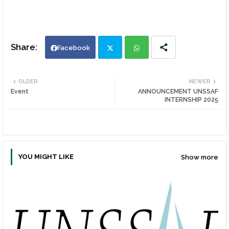
Facebook
Twi
Wh
OLDER
NEWER
Event
ANNOUNCEMENT UNSSAF
tte
ats
INTERNSHIP 2025
r
app
YOU MIGHT LIKE
Show more