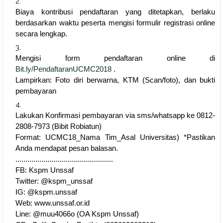
Biaya kontribusi pendaftaran yang ditetapkan, berlaku
berdasarkan waktu peserta mengisi formulir registrasi online
secara lengkap.
Mengisi form pendaftaran online di
Bit.ly/PendaftaranUCMC2018
.
Lampirkan: Foto diri berwarna, KTM (Scan/foto), dan bukti
pembayaran
Lakukan Konfirmasi pembayaran via sms/whatsapp ke
0812-
2808-7
973 (Bibit Robiatun)
Format: UCMC18_Nama Tim_Asal Universitas) *Pastikan
Anda mendapat pesan balasan.
.................................................
FB: Kspm Unssaf
Twitter: @kspm_unssaf
IG: @kspm.unssaf
Web: www.unssaf.or.id
Line: @muu4066o (OA Kspm Unssaf)