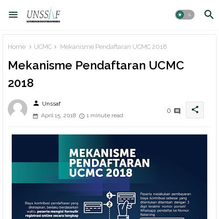
Home
UCMC
Mekanisme Pendaftaran UCMC 2018
Mekanisme Pendaftaran UCMC
2018
person
Unssaf
share
0
April 15, 2018
1 minute read