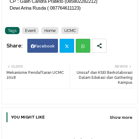
CP : Galih Candra Pratikto (085802282212)
Dewi Arina Rusda ( 087764611123)
Tags
Event
Home
UCMC
Facebook
Twi
Wh
OLDER
NEWER
Mekanisme Pendaftaran UCMC
Unssaf dan KSEI Berkolaborasi
tte
ats
2018
Dalam Edukasi dan Gathering
Kampus
r
app
YOU MIGHT LIKE
Show more