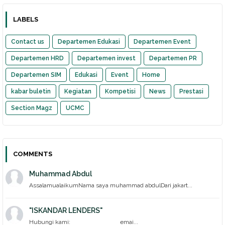
LABELS
Contact us
Departemen Edukasi
Departemen Event
Departemen HRD
Departemen invest
Departemen PR
Departemen SIM
Edukasi
Event
Home
kabar buletin
Kegiatan
Kompetisi
News
Prestasi
Section Magz
UCMC
COMMENTS
Muhammad Abdul
AssalamualaikumNama saya muhammad abdulDari jakart...
"ISKANDAR LENDERS"
Hubungi kami: emai...