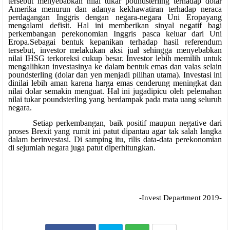
tersebut menyebabkan nilai tukar poundsterling terhadap dolar
Amerika menurun dan adanya kekhawatiran terhadap neraca
perdagangan Inggris dengan negara-negara Uni Eropayang
mengalami defisit. Hal ini memberikan sinyal negatif bagi
perkembangan perekonomian Inggris pasca keluar dari Uni
Eropa.Sebagai bentuk kepanikan terhadap hasil referendum
tersebut, investor melakukan aksi jual sehingga menyebabkan
nilai IHSG terkoreksi cukup besar. Investor lebih memilih untuk
mengalihkan investasinya ke dalam bentuk emas dan valas selain
poundsterling (dolar dan yen menjadi pilihan utama). Investasi ini
dinilai lebih aman karena harga emas cenderung meningkat dan
nilai dolar semakin menguat. Hal ini jugadipicu oleh pelemahan
nilai tukar poundsterling yang berdampak pada mata uang seluruh
negara.
Setiap perkembangan, baik positif maupun negative dari
proses Brexit yang rumit ini patut dipantau agar tak salah langka
dalam berinvestasi. Di samping itu, rilis data-data perekonomian
di sejumlah negara juga patut diperhitungkan.
-Invest Department 2019-