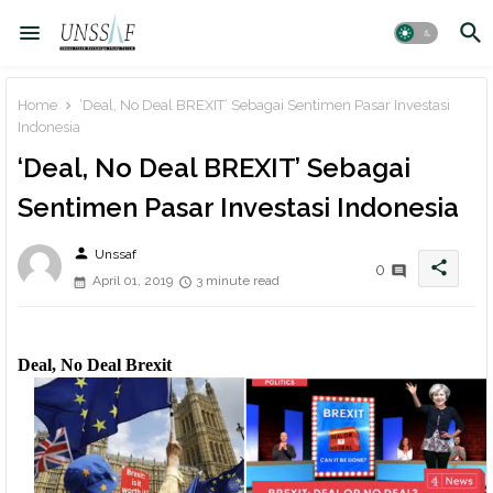
Home
‘Deal, No Deal BREXIT’ Sebagai Sentimen Pasar Investasi
Indonesia
‘Deal, No Deal BREXIT’ Sebagai
Sentimen Pasar Investasi Indonesia
person
Unssaf
share
0
April 01, 2019
3 minute read
Deal, No Deal Brexit