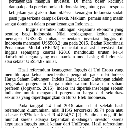
perdagangan maupun investasi. Di mana besar kecilnya
dampak pada perekonomian Indonesia tergantung pada respons
kebijakan yang akan diambil.
Pasar keuangan Indonesia sudah
pasti juga terkena dampak Brexit. Maklum, pemain asing masih
sangat dominan dalam pasar keuangan Indonesia.
Inggris memiliki hubungan kerjasama ekonomi yang
penting bagi Indonesia. Nilai perdagangan kedua negara
mencapai US$2,35 miliar, sementara investasi Inggris di
Indonesia mencapai US$503,2 juta pada 2015. Badan Koordinasi
Penanaman Modal (BKPM) mencatat realisasi investasi dari
Inggris sepanjang kuartal I/2016 menduduki urutan ke-14
dariseluruh negara yang menanamkan modal asing di Indonesia
atau sekitar US$54,87 miliar.
Hasil referendum keanggotan Inggris di Uni Eropa yang
memilih opsi keluar memberikan pengaruh pada nilai Indeks
Harga Saham Gabungan. Indeks Harga Saham Gabungan adalah
pergerakan-pergerakan harga untuk saham biasa dan saham
preferen (Jogiyanto, 2015). Indeks ini diperlukansebagai sebuah
indikator untuk mengamati pergerakan harga dari sekuritas-
sekuritas yang diperdagangkan di Bursa Efek Indonesia.
Pada tanggal 24 Juni 2016 atau sehari setelah hasil
referendum diumumkan, nilai IHSG terkoreksi 39,74 poin atau
sebesar 0,82% ke level Rp4.834,57 [2]. Sentimen negatif ini
muncul karena adanya kepanikan dikalangan investor karena
keputusan Inggris untuk keluar dari UniEropa. Hasil referendum