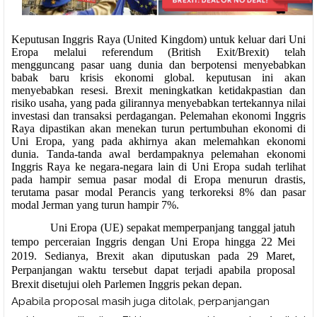
Keputusan Inggris Raya (United Kingdom) untuk keluar dari Uni
Eropa melalui referendum (British Exit/Brexit) telah
mengguncang pasar uang dunia dan berpotensi menyebabkan
babak baru krisis ekonomi global. keputusan ini akan
menyebabkan resesi. Brexit meningkatkan ketidakpastian dan
risiko usaha, yang pada gilirannya menyebabkan tertekannya nilai
investasi dan transaksi perdagangan.
Pelemahan ekonomi Inggris
Raya dipastikan akan menekan turun pertumbuhan ekonomi di
Uni Eropa, yang pada akhirnya akan melemahkan ekonomi
dunia. Tanda-tanda awal berdampaknya pelemahan ekonomi
Inggris Raya ke negara-negara lain di Uni Eropa sudah terlihat
pada hampir semua pasar modal di Eropa menurun drastis,
terutama pasar modal Perancis yang terkoreksi 8% dan pasar
modal Jerman yang turun hampir 7%.
Uni Eropa (UE) sepakat memperpanjang tanggal jatuh
tempo perceraian Inggris dengan Uni Eropa hingga 22 Mei
2019. Sedianya, Brexit akan diputuskan pada 29 Maret,
Perpanjangan waktu tersebut dapat terjadi apabila proposal
Brexit disetujui oleh Parlemen Inggris pekan depan.
Apabila proposal masih juga ditolak, perpanjangan