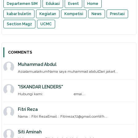
Departemen SIM
Edukasi
Event
Home
kabar buletin
Kegiatan
Kompetisi
News
Prestasi
Section Magz
UCMC
COMMENTS
Muhammad Abdul
AssalamualaikumNama saya muhammad abdulDari jakart...
"ISKANDAR LENDERS"
Hubungi kami: emai...
Fitri Reza
Nama :: Fitri RezaEmail :: Fitrireza72@gmail.comWh...
Siti Aminah